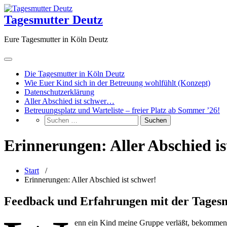
Zum
Inhalt
Tagesmutter Deutz
springen
Eure Tagesmutter in Köln Deutz
Die Tagesmutter in Köln Deutz
Wie Euer Kind sich in der Betreuung wohlfühlt (Konzept)
Datenschutzerklärung
Aller Abschied ist schwer…
Betreuungsplatz und Warteliste – freier Platz ab Sommer ’26!
Erinnerungen: Aller Abschied is
Start
/
Erinnerungen: Aller Abschied ist schwer!
Feedback und Erfahrungen mit der Tages
enn ein Kind meine Gruppe verläßt, bekommen s